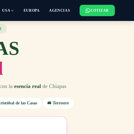
USA
EUROPA
AGENCIAS
COTIZAR
1
AS
l
 con la
esencia real
de Chiapas
ristóbal de las Casas
🚐 Terrestre