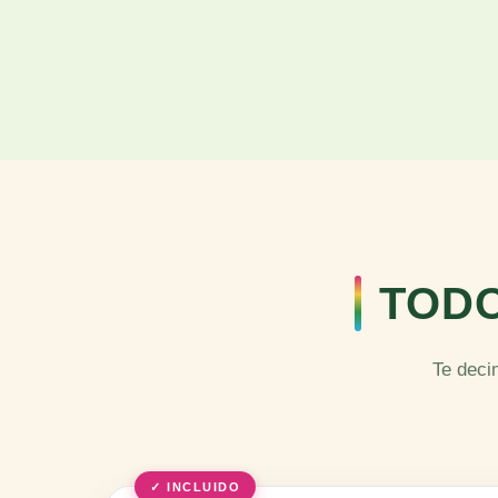
TODO
Te deci
✓ INCLUIDO