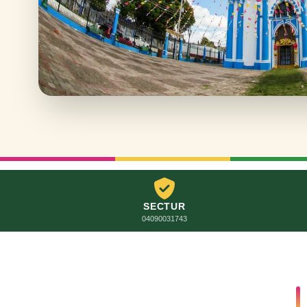
SECTUR
04090031743