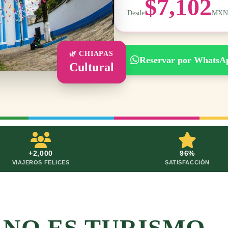
$7,102
Desde
MXN
🌿 CHIAPAS
Reservar por WhatsA
Cultural
+2,000
96%
VIAJEROS FELICES
SATISFACCIÓN
NO ES TURISMO,