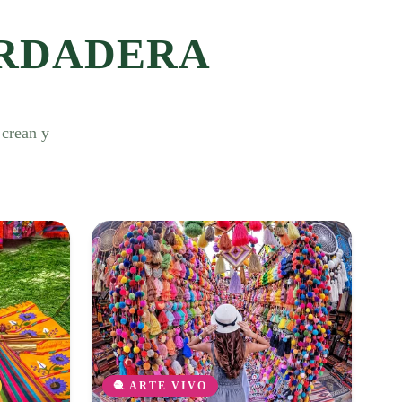
RDADERA
 crean y
🧶 ARTE VIVO