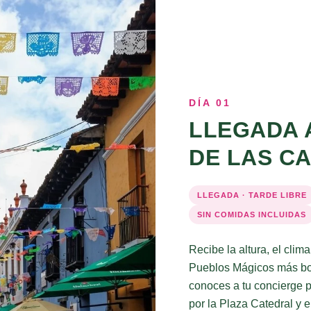
DÍA 01
LLEGADA 
DE LAS C
LLEGADA · TARDE LIBRE
SIN COMIDAS INCLUIDAS
Recibe la altura, el clim
Pueblos Mágicos más boni
conoces a tu concierge pe
por la Plaza Catedral y e