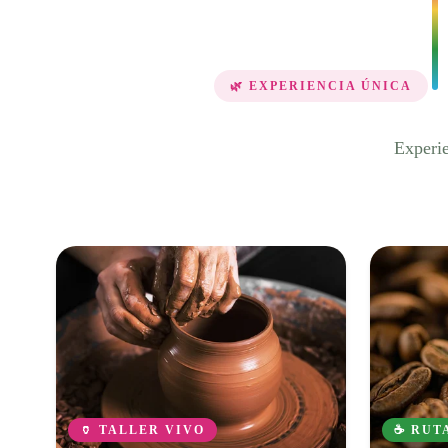
🌿 EXPERIENCIA ÚNICA
Experie
🏺 TALLER VIVO
☕ RUT